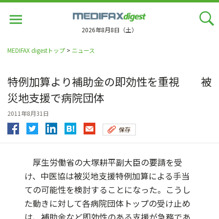
Jump
to
navigation
2026年8月8日（土）
MEDIFAX digestトップ
>
ニュース
特例加算より補助金の即効性を重視 被
災地支援で病院団体
2011年8月31日
保存
厚生労働省の大塚耕平副大臣の要請を受
け、中医協は被災地支援特例加算による手当
ての可能性を検討することになった。こうし
た動きに対して各病院団体トップの受け止め
は、補助金など即効性のある支援が急務であ