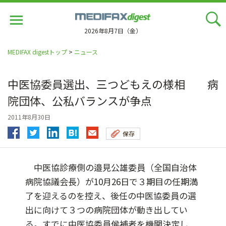
Jump
to
navigation
2026年8月7日（金）
MEDIFAX digestトップ
>
ニュース
中医協委員選出、三つどもえの様相 病
院団体、公私バランスが争点
2011年8月30日
保存
中医協診療側の邉見公雄委員（全国自治体
病院協議会長）が10月26日で３期目の任期満
了を迎えるのを控え、後任の中医協委員の選
出に向けて３つの病院団体が動き出してい
る。すでに中医協委員候補者を機関決定し...