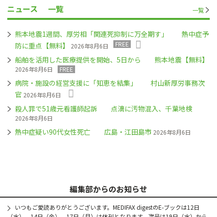
ニュース
一覧
一覧
熊本地震1週間、厚労相「関連死抑制に万全期す」 熱中症予
FREE
防に重点【無料】
2026年8月6日
船舶を活用した医療提供を開始、5日から 熊本地震【無料】
2026年8月6日
FREE
病院・施設の経営支援に「知恵を結集」 村山新厚労事務次
官
2026年8月6日
殺人罪で51歳元看護師起訴 点滴に汚物混入、千葉地検
2026年8月6日
熱中症疑い90代女性死亡 広島・江田島市
2026年8月6日
編集部からのお知らせ
いつもご愛読ありがとうございます。MEDIFAX digestのE-ブックは12日
（水）、14日（金）、17日（月）は休刊となります。次号は19日（水）から