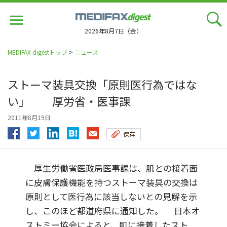
Jump
to
navigation
2026年8月7日（金）
MEDIFAX digestトップ
>
ニュース
ストーマ装具交換「原則医行為ではな
い」 厚労省・医事課
2011年8月19日
保存
厚生労働省医政局医事課は、肌との接着面
に皮膚保護機能を持つストーマ装具の交換は
原則として医行為に該当しないとの見解を示
し、このほど都道府県に通知した。 日本オ
ストミー協会によると、肌に接着したスト...