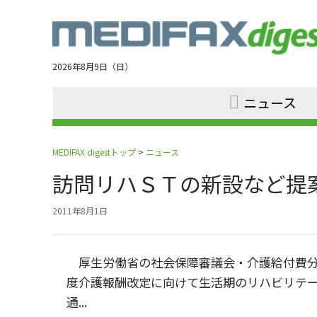
Jump
to
navigation
2026年8月9日（日）
ニュース
MEDIFAX digestトップ
>
ニュース
訪問リハＳＴの新設など提
2011年8月1日
厚生労働省の社会保障審議会・介護給付費分科
度介護報酬改定に向けて生活期のリハビリテ
通...