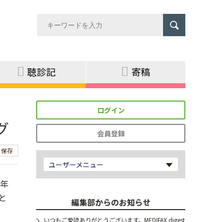
聴診記
寄稿
ログイン
グ
会員登録
保存
ユーザーメニュー
2年
と
編集部からのお知らせ
いつもご愛読ありがとうございます。MEDIFAX digest