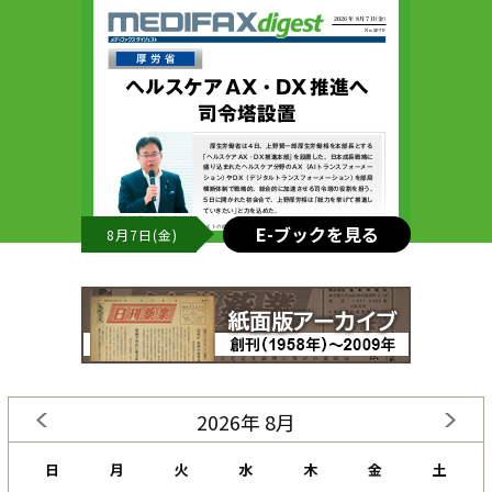
E-ブックを見る
8月7日(金)
2026年 8月
日
月
火
水
木
金
土