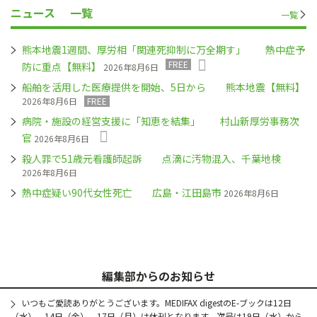
ニュース
一覧
一覧
熊本地震1週間、厚労相「関連死抑制に万全期す」 熱中症予
FREE
防に重点【無料】
2026年8月6日
船舶を活用した医療提供を開始、5日から 熊本地震【無料】
2026年8月6日
FREE
病院・施設の経営支援に「知恵を結集」 村山新厚労事務次
官
2026年8月6日
殺人罪で51歳元看護師起訴 点滴に汚物混入、千葉地検
2026年8月6日
熱中症疑い90代女性死亡 広島・江田島市
2026年8月6日
編集部からのお知らせ
いつもご愛読ありがとうございます。MEDIFAX digestのE-ブックは12日
（水）、14日（金）、17日（月）は休刊となります。次号は19日（水）から