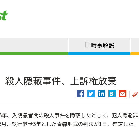
時事解説
 殺人隠蔽事件、上訴権放棄
3年、入院患者間の殺人事件を隠蔽したとして、犯人隠避罪
月、執行猶予3年とした青森地裁の判決が1日、確定した。..