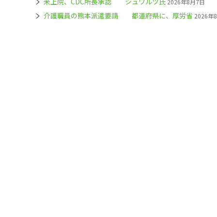
米上院、CDC所長承認 シュワルツ氏
2026年8月7日
介護職員の熊本派遣要請 都道府県に、厚労省
2026年