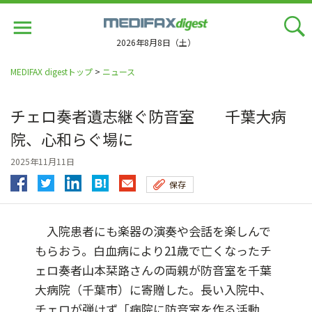
Jump
to
navigation
2026年8月8日（土）
MEDIFAX digestトップ
>
ニュース
チェロ奏者遺志継ぐ防音室 千葉大病
院、心和らぐ場に
2025年11月11日
保存
入院患者にも楽器の演奏や会話を楽しんで
もらおう。白血病により21歳で亡くなったチ
ェロ奏者山本栞路さんの両親が防音室を千葉
大病院（千葉市）に寄贈した。長い入院中、
チェロが弾けず「病院に防音室を作る活動...