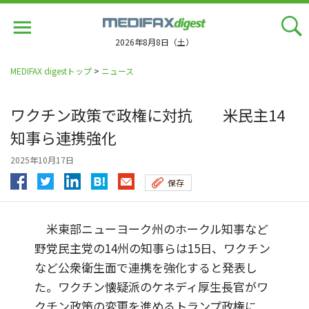
Jump
to
navigation
2026年8月8日（土）
MEDIFAX digestトップ
>
ニュース
ワクチン政策で政権に対抗 米民主14
知事ら連携強化
2025年10月17日
保存
米東部ニューヨーク州のホークル知事など
野党民主党の14州の知事らは15日、ワクチン
など公衆衛生面で連携を強化すると発表し
た。ワクチン懐疑派のケネディ厚生長官がワ
クチン政策の変更を進めるトランプ政権に...