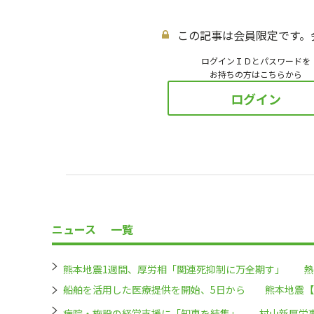
この記事は会員限定です。
ログインＩＤとパスワードを
お持ちの方はこちらから
ログイン
ニュース
一覧
熊本地震1週間、厚労相「関連死抑制に万全期す」 熱
船舶を活用した医療提供を開始、5日から 熊本地震【
病院・施設の経営支援に「知恵を結集」 村山新厚労