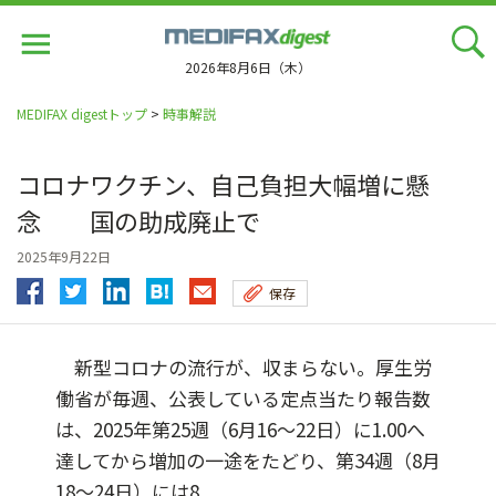
Jump
to
navigation
2026年8月6日（木）
MEDIFAX digestトップ
>
時事解説
コロナワクチン、自己負担大幅増に懸
念 国の助成廃止で
2025年9月22日
保存
新型コロナの流行が、収まらない。厚生労
働省が毎週、公表している定点当たり報告数
は、2025年第25週（6月16～22日）に1.00へ
達してから増加の一途をたどり、第34週（8月
18～24日）には8....