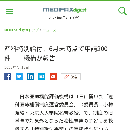
Jump
to
navigation
2026年8月7日（金）
MEDIFAX digestトップ
>
ニュース
産科特別給付、6月末時点で申請200
件 機構が報告
2025年7月15日
保存
日本医療機能評価機構は11日に開いた「産
科医療補償制度運営委員会」（委員長＝小林
廉毅・東京大大学院名誉教授）で、制度の旧
基準で対象外となった脳性麻痺の子どもを救
済する「特別給付事業」の実施状況につい...