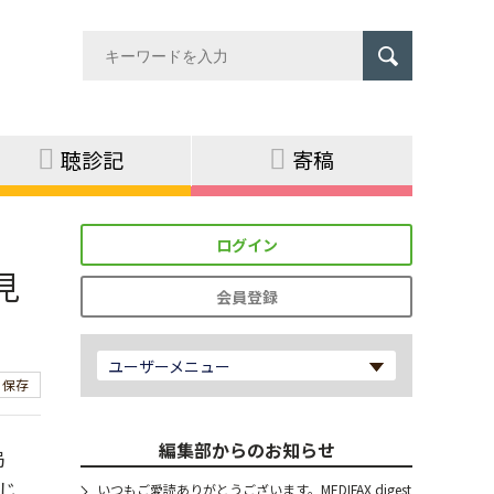
聴診記
寄稿
ログイン
見
会員登録
ユーザーメニュー
保存
編集部からのお知らせ
局
じ
いつもご愛読ありがとうございます。MEDIFAX digest