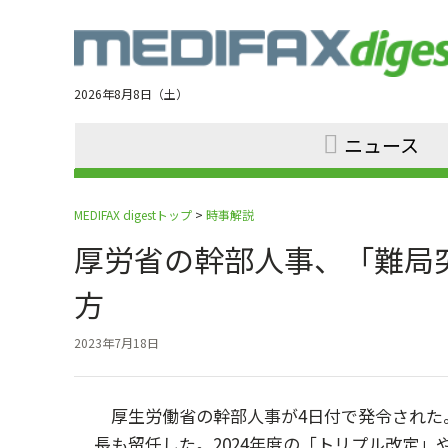
Jump
to
navigation
2026年8月8日（土）
ニュース
MEDIFAX digestトップ
>
時事解説
厚労省の幹部人事、「難局
方
2023年7月18日
厚生労働省の幹部人事が4日付で発令された
長も留任した。2024年度の「トリプル改定」