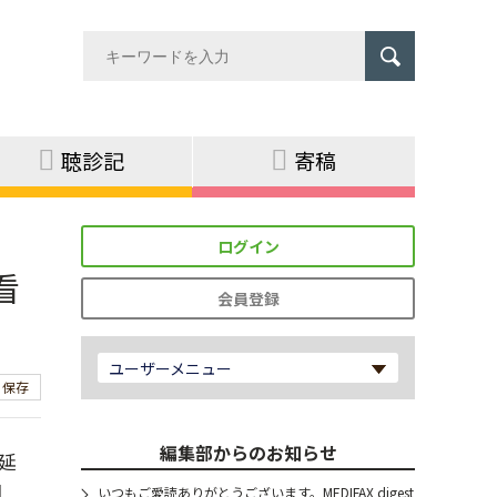
聴診記
寄稿
ログイン
看
会員登録
ユーザーメニュー
保存
編集部からのお知らせ
延
回
いつもご愛読ありがとうございます。MEDIFAX digest