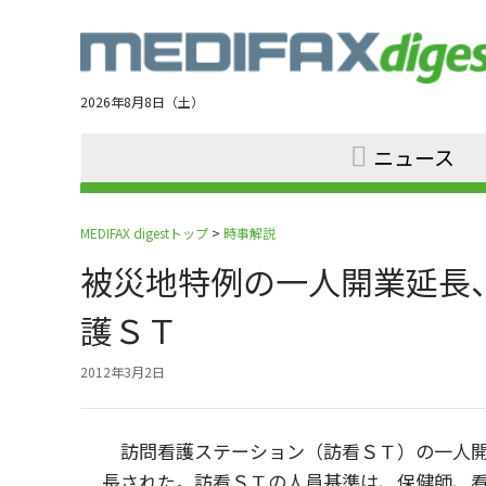
Jump
to
navigation
2026年8月8日（土）
ニュース
MEDIFAX digestトップ
>
時事解説
被災地特例の一人開業延長
護ＳＴ
2012年3月2日
訪問看護ステーション（訪看ＳＴ）の一人開
長された。訪看ＳＴの人員基準は、保健師、看